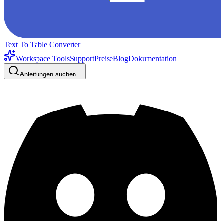
Text To Table Converter
Workspace Tools
Support
Preise
Blog
Dokumentation
Anleitungen suchen...