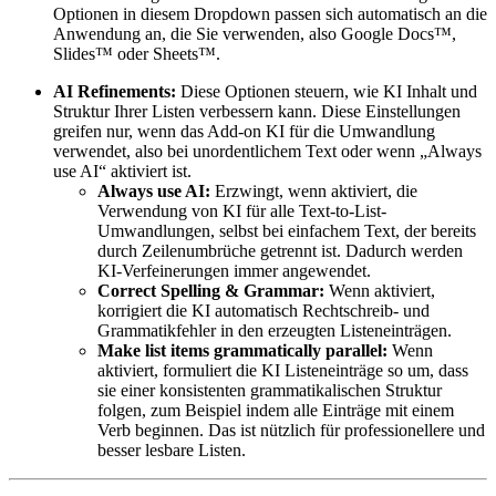
Optionen in diesem Dropdown passen sich automatisch an die
Anwendung an, die Sie verwenden, also Google Docs™,
Slides™ oder Sheets™.
AI Refinements:
Diese Optionen steuern, wie KI Inhalt und
Struktur Ihrer Listen verbessern kann. Diese Einstellungen
greifen nur, wenn das Add-on KI für die Umwandlung
verwendet, also bei unordentlichem Text oder wenn „Always
use AI“ aktiviert ist.
Always use AI:
Erzwingt, wenn aktiviert, die
Verwendung von KI für alle Text-to-List-
Umwandlungen, selbst bei einfachem Text, der bereits
durch Zeilenumbrüche getrennt ist. Dadurch werden
KI-Verfeinerungen immer angewendet.
Correct Spelling & Grammar:
Wenn aktiviert,
korrigiert die KI automatisch Rechtschreib- und
Grammatikfehler in den erzeugten Listeneinträgen.
Make list items grammatically parallel:
Wenn
aktiviert, formuliert die KI Listeneinträge so um, dass
sie einer konsistenten grammatikalischen Struktur
folgen, zum Beispiel indem alle Einträge mit einem
Verb beginnen. Das ist nützlich für professionellere und
besser lesbare Listen.