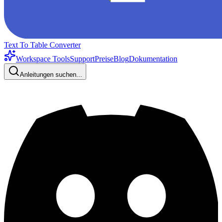
Text To Table Converter
Workspace Tools
Support
Preise
Blog
Dokumentation
Anleitungen suchen...