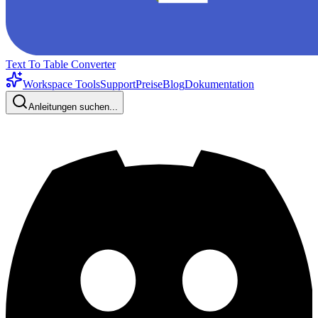
Text To Table Converter
Workspace Tools
Support
Preise
Blog
Dokumentation
Anleitungen suchen...