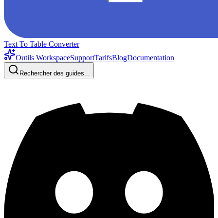
Text To Table Converter
Outils Workspace
Support
Tarifs
Blog
Documentation
Rechercher des guides...