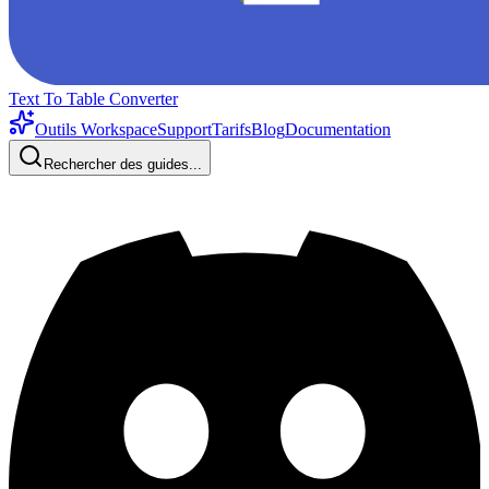
Text To Table Converter
Outils Workspace
Support
Tarifs
Blog
Documentation
Rechercher des guides...