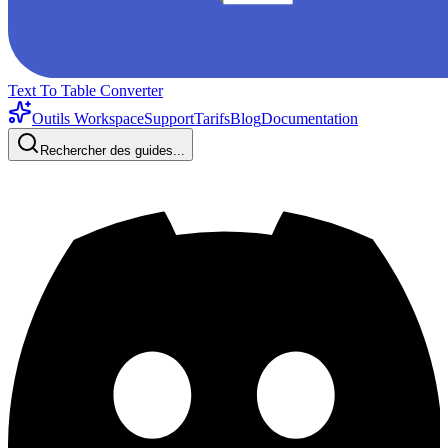
Text To Table Converter
Outils Workspace
Support
Tarifs
Blog
Documentation
Rechercher des guides...