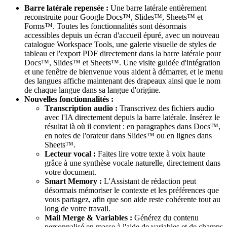
Barre latérale repensée :
Une barre latérale entièrement
reconstruite pour Google Docs™, Slides™, Sheets™ et
Forms™. Toutes les fonctionnalités sont désormais
accessibles depuis un écran d'accueil épuré, avec un nouveau
catalogue Workspace Tools, une galerie visuelle de styles de
tableau et l'export PDF directement dans la barre latérale pour
Docs™, Slides™ et Sheets™. Une visite guidée d'intégration
et une fenêtre de bienvenue vous aident à démarrer, et le menu
des langues affiche maintenant des drapeaux ainsi que le nom
de chaque langue dans sa langue d'origine.
Nouvelles fonctionnalités :
Transcription audio :
Transcrivez des fichiers audio
avec l'IA directement depuis la barre latérale. Insérez le
résultat là où il convient : en paragraphes dans Docs™,
en notes de l'orateur dans Slides™ ou en lignes dans
Sheets™.
Lecteur vocal :
Faites lire votre texte à voix haute
grâce à une synthèse vocale naturelle, directement dans
votre document.
Smart Memory :
L'Assistant de rédaction peut
désormais mémoriser le contexte et les préférences que
vous partagez, afin que son aide reste cohérente tout au
long de votre travail.
Mail Merge & Variables :
Générez du contenu
personnalisé en masse à l'aide de variables et de champs