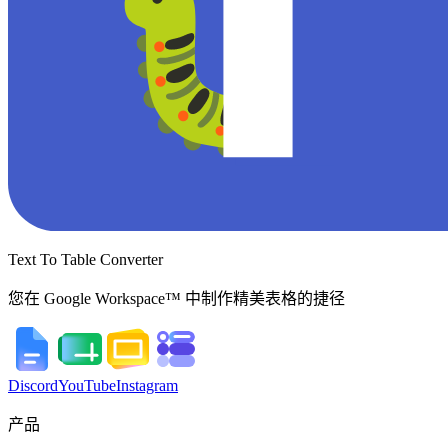
Text To Table Converter
您在 Google Workspace™ 中制作精美表格的捷径
Discord
YouTube
Instagram
产品