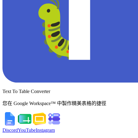
Text To Table Converter
您在 Google Workspace™ 中製作精美表格的捷徑
Discord
YouTube
Instagram