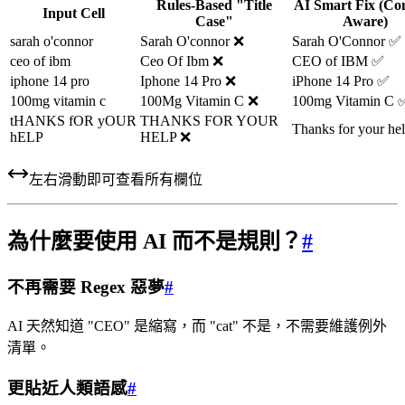
Rules-Based "Title
AI Smart Fix (Con
Input Cell
Case"
Aware)
sarah o'connor
Sarah O'connor ❌
Sarah O'Connor ✅
ceo of ibm
Ceo Of Ibm ❌
CEO of IBM ✅
iphone 14 pro
Iphone 14 Pro ❌
iPhone 14 Pro ✅
100mg vitamin c
100Mg Vitamin C ❌
100mg Vitamin C 
tHANKS fOR yOUR
THANKS FOR YOUR
Thanks for your he
hELP
HELP ❌
左右滑動即可查看所有欄位
為什麼要使用 AI 而不是規則？
#
不再需要 Regex 惡夢
#
AI 天然知道 "CEO" 是縮寫，而 "cat" 不是，不需要維護例外
清單。
更貼近人類語感
#