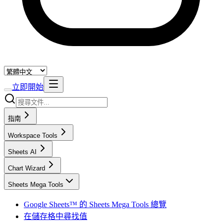
立即開始
指南
Workspace Tools
Sheets AI
Chart Wizard
Sheets Mega Tools
Google Sheets™ 的 Sheets Mega Tools 總覽
在儲存格中尋找值