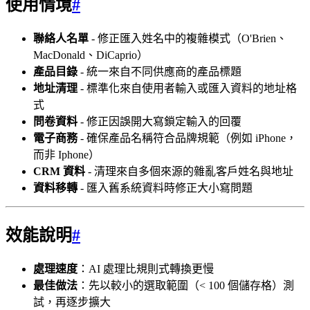
使用情境
#
聯絡人名單
- 修正匯入姓名中的複雜模式（O'Brien、
MacDonald、DiCaprio）
產品目錄
- 統一來自不同供應商的產品標題
地址清理
- 標準化來自使用者輸入或匯入資料的地址格
式
問卷資料
- 修正因誤開大寫鎖定輸入的回覆
電子商務
- 確保產品名稱符合品牌規範（例如 iPhone，
而非 Iphone）
CRM 資料
- 清理來自多個來源的雜亂客戶姓名與地址
資料移轉
- 匯入舊系統資料時修正大小寫問題
效能說明
#
處理速度
：AI 處理比規則式轉換更慢
最佳做法
：先以較小的選取範圍（< 100 個儲存格）測
試，再逐步擴大