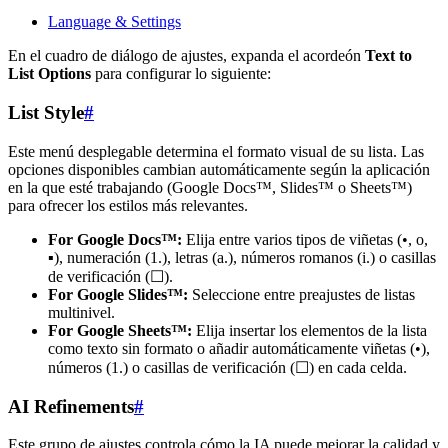
Language & Settings
En el cuadro de diálogo de ajustes, expanda el acordeón
Text to
List Options
para configurar lo siguiente:
List Style
#
Este menú desplegable determina el formato visual de su lista. Las
opciones disponibles cambian automáticamente según la aplicación
en la que esté trabajando (Google Docs™, Slides™ o Sheets™)
para ofrecer los estilos más relevantes.
For Google Docs™:
Elija entre varios tipos de viñetas (•, o,
▪), numeración (1.), letras (a.), números romanos (i.) o casillas
de verificación (☐).
For Google Slides™:
Seleccione entre preajustes de listas
multinivel.
For Google Sheets™:
Elija insertar los elementos de la lista
como texto sin formato o añadir automáticamente viñetas (•),
números (1.) o casillas de verificación (☐) en cada celda.
AI Refinements
#
Este grupo de ajustes controla cómo la IA puede mejorar la calidad y