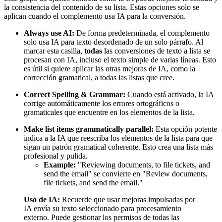
la consistencia del contenido de su lista. Estas opciones solo se
aplican cuando el complemento usa IA para la conversión.
Always use AI:
De forma predeterminada, el complemento
solo usa IA para texto desordenado de un solo párrafo. Al
marcar esta casilla,
todas
las conversiones de texto a lista se
procesan con IA, incluso el texto simple de varias líneas. Esto
es útil si quiere aplicar las otras mejoras de IA, como la
corrección gramatical, a todas las listas que cree.
Correct Spelling & Grammar:
Cuando está activado, la IA
corrige automáticamente los errores ortográficos o
gramaticales que encuentre en los elementos de la lista.
Make list items grammatically parallel:
Esta opción potente
indica a la IA que reescriba los elementos de la lista para que
sigan un patrón gramatical coherente. Esto crea una lista más
profesional y pulida.
Example:
"Reviewing documents, to file tickets, and
send the email" se convierte en "Review documents,
file tickets, and send the email."
Uso de IA:
Recuerde que usar mejoras impulsadas por
IA envía su texto seleccionado para procesamiento
externo. Puede gestionar los permisos de todas las