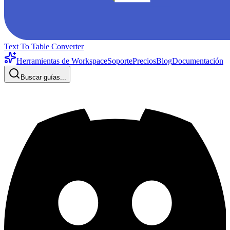
Text To Table Converter
Herramientas de Workspace
Soporte
Precios
Blog
Documentación
Buscar guías...