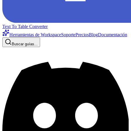
Text To Table Converter
Herramientas de Workspace
Soporte
Precios
Blog
Documentación
Buscar guías...