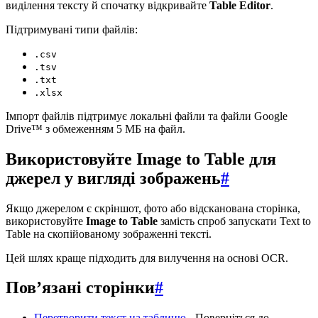
виділення тексту й спочатку відкривайте
Table Editor
.
Підтримувані типи файлів:
.csv
.tsv
.txt
.xlsx
Імпорт файлів підтримує локальні файли та файли Google
Drive™ з обмеженням 5 МБ на файл.
Використовуйте Image to Table для
джерел у вигляді зображень
#
Якщо джерелом є скріншот, фото або відсканована сторінка,
використовуйте
Image to Table
замість спроб запускати Text to
Table на скопійованому зображенні тексті.
Цей шлях краще підходить для вилучення на основі OCR.
Пов’язані сторінки
#
Перетворити текст на таблицю
- Поверніться до