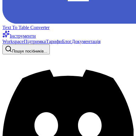
Text To Table Converter
Інструменти
Workspace
Підтримка
Тарифи
Блог
Документація
Пошук посібників...