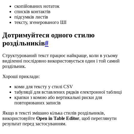
скопійованих нотаток
списків контактів
підсумків листів
тексту, згенерованого ШІ
Дотримуйтеся одного стилю
роздільників
#
Структурований текст працює найкраще, коли в усьому
виділенні послідовно використовується один і той самий
роздільник.
Хороші приклади:
коми для тексту у стилі CSV
табуляції для вставлених рядків електронної таблиці
крапки з комою або вертикальні риски для
повторюваних записів
Якщо в тексті змішано кілька стилів роздільників,
використовуйте
Open in Table Editor
, щоб переглянути
результат перед застосуванням.