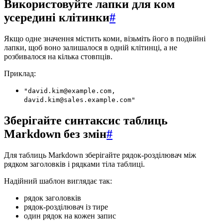
Використовуйте лапки для ком
усередині клітинки
#
Якщо одне значення містить коми, візьміть його в подвійні
лапки, щоб воно залишалося в одній клітинці, а не
розбивалося на кілька стовпців.
Приклад:
"david.kim@example.com,
david.kim@sales.example.com"
Зберігайте синтаксис таблиць
Markdown без змін
#
Для таблиць Markdown зберігайте рядок-розділювач між
рядком заголовків і рядками тіла таблиці.
Надійний шаблон виглядає так:
рядок заголовків
рядок-розділювач із тире
один рядок на кожен запис