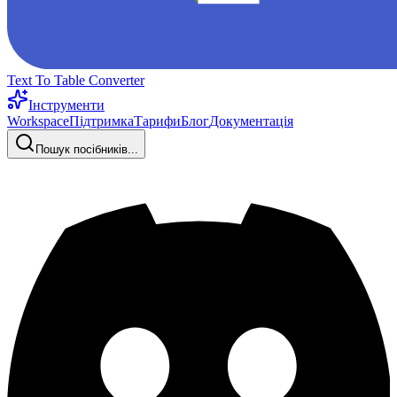
Text To Table Converter
Інструменти
Workspace
Підтримка
Тарифи
Блог
Документація
Пошук посібників...