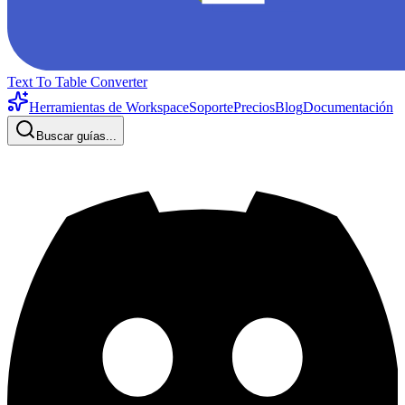
Text To Table Converter
Herramientas de Workspace
Soporte
Precios
Blog
Documentación
Buscar guías...