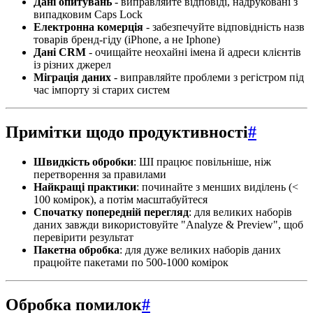
Дані опитувань
- виправляйте відповіді, надруковані з
випадковим Caps Lock
Електронна комерція
- забезпечуйте відповідність назв
товарів бренд-гіду (iPhone, а не Iphone)
Дані CRM
- очищайте неохайні імена й адреси клієнтів
із різних джерел
Міграція даних
- виправляйте проблеми з регістром під
час імпорту зі старих систем
Примітки щодо продуктивності
#
Швидкість обробки
: ШІ працює повільніше, ніж
перетворення за правилами
Найкращі практики
: починайте з менших виділень (<
100 комірок), а потім масштабуйтеся
Спочатку попередній перегляд
: для великих наборів
даних завжди використовуйте "Analyze & Preview", щоб
перевірити результат
Пакетна обробка
: для дуже великих наборів даних
працюйте пакетами по 500-1000 комірок
Обробка помилок
#