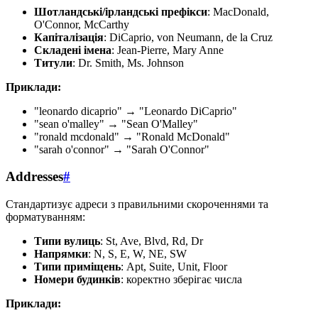
Шотландські/ірландські префікси
: MacDonald,
O'Connor, McCarthy
Капіталізація
: DiCaprio, von Neumann, de la Cruz
Складені імена
: Jean-Pierre, Mary Anne
Титули
: Dr. Smith, Ms. Johnson
Приклади:
"leonardo dicaprio" → "Leonardo DiCaprio"
"sean o'malley" → "Sean O'Malley"
"ronald mcdonald" → "Ronald McDonald"
"sarah o'connor" → "Sarah O'Connor"
Addresses
#
Стандартизує адреси з правильними скороченнями та
форматуванням:
Типи вулиць
: St, Ave, Blvd, Rd, Dr
Напрямки
: N, S, E, W, NE, SW
Типи приміщень
: Apt, Suite, Unit, Floor
Номери будинків
: коректно зберігає числа
Приклади: