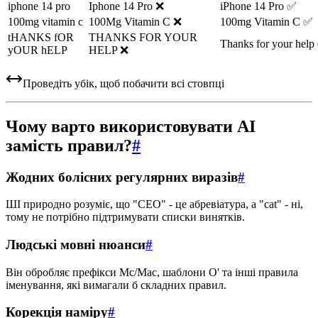
iphone 14 pro
Iphone 14 Pro ❌
iPhone 14 Pro ✅
100mg vitamin c
100Mg Vitamin C ❌
100mg Vitamin C ✅
tHANKS fOR
THANKS FOR YOUR
Thanks for your help
yOUR hELP
HELP ❌
Проведіть убік, щоб побачити всі стовпці
Чому варто використовувати AI
замість правил?
#
Жодних болісних регулярних виразів
#
ШІ природно розуміє, що "CEO" - це абревіатура, а "cat" - ні,
тому не потрібно підтримувати списки винятків.
Людські мовні нюанси
#
Він обробляє префікси Mc/Mac, шаблони O' та інші правила
іменування, які вимагали б складних правил.
Корекція наміру
#