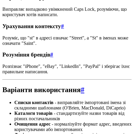
Виправляє випадково увімкнений Caps Lock, розуміючи, що
користувач хотів написати.
Урахування контексту
#
Розуміє, що "st" в адресі означає "Street", а "St" в іменах може
означати "Saint".
Розуміння брендів
#
Розпізнає "iPhone", "eBay", "LinkedIn", "PayPal" і зберігає їхнє
правильне написання.
Варіанти використання
#
Списки контактів
- виправляйте імпортовані імена зі
складними шаблонами (O'Brien, MacDonald, DiCaprio)
Каталоги товарів
- стандартизуйте назви товарів від
різних постачальників
Очищення адрес
- нормалізуйте формат адрес, введених
користувачами або імпортованих