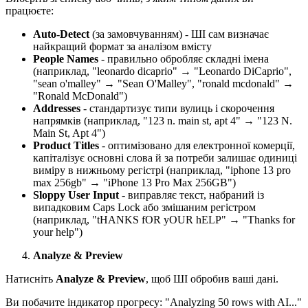
працюєте:
Auto-Detect
(за замовчуванням) - ШІ сам визначає
найкращий формат за аналізом вмісту
People Names
- правильно обробляє складні імена
(наприклад, "leonardo dicaprio" → "Leonardo DiCaprio",
"sean o'malley" → "Sean O'Malley", "ronald mcdonald" →
"Ronald McDonald")
Addresses
- стандартизує типи вулиць і скорочення
напрямків (наприклад, "123 n. main st, apt 4" → "123 N.
Main St, Apt 4")
Product Titles
- оптимізовано для електронної комерції,
капіталізує основні слова й за потреби залишає одиниці
виміру в нижньому регістрі (наприклад, "iphone 13 pro
max 256gb" → "iPhone 13 Pro Max 256GB")
Sloppy User Input
- виправляє текст, набраний із
випадковим Caps Lock або змішаним регістром
(наприклад, "tHANKS fOR yOUR hELP" → "Thanks for
your help")
Analyze & Preview
Натисніть
Analyze & Preview
, щоб ШІ обробив ваші дані.
Ви побачите індикатор прогресу: "Analyzing 50 rows with AI..."