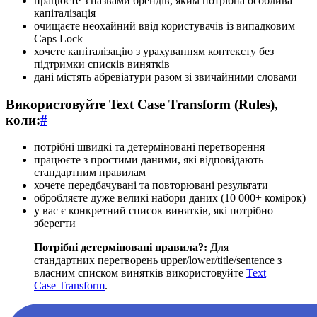
працюєте з назвами брендів, яким потрібна особлива
капіталізація
очищаєте неохайний ввід користувачів із випадковим
Caps Lock
хочете капіталізацію з урахуванням контексту без
підтримки списків винятків
дані містять абревіатури разом зі звичайними словами
Використовуйте Text Case Transform (Rules),
коли:
#
потрібні швидкі та детерміновані перетворення
працюєте з простими даними, які відповідають
стандартним правилам
хочете передбачувані та повторювані результати
обробляєте дуже великі набори даних (10 000+ комірок)
у вас є конкретний список винятків, які потрібно
зберегти
Потрібні детерміновані правила?:
Для
стандартних перетворень upper/lower/title/sentence з
власним списком винятків використовуйте
Text
Case Transform
.