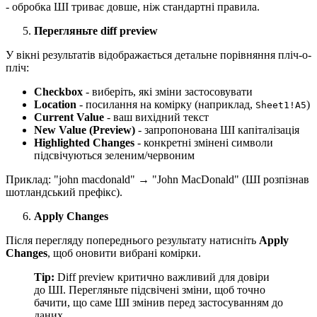
- обробка ШІ триває довше, ніж стандартні правила.
Перегляньте diff preview
У вікні результатів відображається детальне порівняння пліч-о-
пліч:
Checkbox
- виберіть, які зміни застосовувати
Location
- посилання на комірку (наприклад,
)
Sheet1!A5
Current Value
- ваш вихідний текст
New Value (Preview)
- запропонована ШІ капіталізація
Highlighted Changes
- конкретні змінені символи
підсвічуються зеленим/червоним
Приклад: "john macdonald" → "John MacDonald" (ШІ розпізнав
шотландський префікс).
Apply Changes
Після перегляду попереднього результату натисніть
Apply
Changes
, щоб оновити вибрані комірки.
Tip:
Diff preview критично важливий для довіри
до ШІ. Перегляньте підсвічені зміни, щоб точно
бачити, що саме ШІ змінив перед застосуванням до
даних.