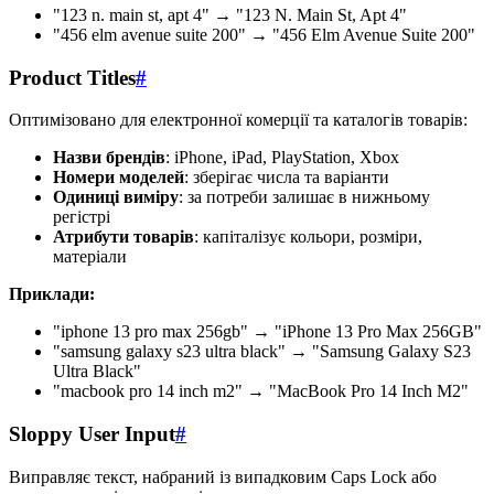
"123 n. main st, apt 4" → "123 N. Main St, Apt 4"
"456 elm avenue suite 200" → "456 Elm Avenue Suite 200"
Product Titles
#
Оптимізовано для електронної комерції та каталогів товарів:
Назви брендів
: iPhone, iPad, PlayStation, Xbox
Номери моделей
: зберігає числа та варіанти
Одиниці виміру
: за потреби залишає в нижньому
регістрі
Атрибути товарів
: капіталізує кольори, розміри,
матеріали
Приклади:
"iphone 13 pro max 256gb" → "iPhone 13 Pro Max 256GB"
"samsung galaxy s23 ultra black" → "Samsung Galaxy S23
Ultra Black"
"macbook pro 14 inch m2" → "MacBook Pro 14 Inch M2"
Sloppy User Input
#
Виправляє текст, набраний із випадковим Caps Lock або