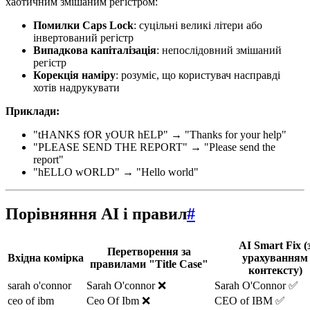
хаотичним змішаним регістром:
Помилки Caps Lock
: суцільні великі літери або
інвертований регістр
Випадкова капіталізація
: непослідовний змішаний
регістр
Корекція наміру
: розуміє, що користувач насправді
хотів надрукувати
Приклади:
"tHANKS fOR yOUR hELP" → "Thanks for your help"
"PLEASE SEND THE REPORT" → "Please send the
report"
"hELLO wORLD" → "Hello world"
Порівняння AI і правил
#
AI Smart Fix (
Перетворення за
Вхідна комірка
урахуванням
правилами "Title Case"
контексту)
sarah o'connor
Sarah O'connor ❌
Sarah O'Connor ✅
ceo of ibm
Ceo Of Ibm ❌
CEO of IBM ✅