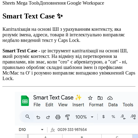
Sheets Mega Tools
Доповнення Google Workspace
Smart Text Case ✨
Капіталізація на основі ШІ з урахуванням контексту, яка
розуміє імена, адреси, товари й інтелектуально виправляє
недбало введений текст у Caps Lock.
Smart Text Case
- це інструмент капіталізації на основі ШІ,
який розуміє контекст. На відміну від перетворення за
правилами, він знає, коли "ceo" є абревіатурою, а "cat" - ні,
правильно обробляє складні шаблони імен із префіксами
Mc/Mac та O' і розумно виправляє випадково увімкнений Caps
Lock.