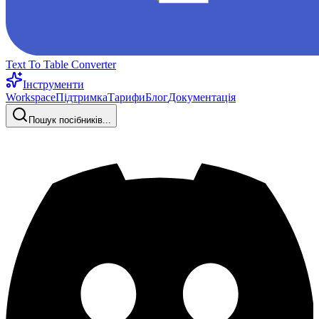
Text To Table Converter
Інструменти
Workspace
Підтримка
Тарифи
Блог
Документація
Пошук посібників...