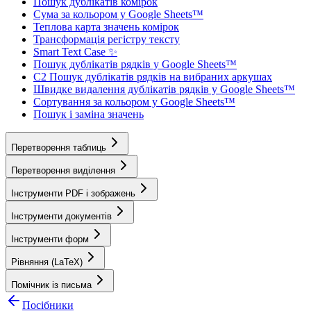
Пошук дублікатів комірок
Сума за кольором у Google Sheets™
Теплова карта значень комірок
Трансформація регістру тексту
Smart Text Case ✨
Пошук дублікатів рядків у Google Sheets™
C2 Пошук дублікатів рядків на вибраних аркушах
Швидке видалення дублікатів рядків у Google Sheets™
Сортування за кольором у Google Sheets™
Пошук і заміна значень
Перетворення таблиць
Перетворення виділення
Інструменти PDF і зображень
Інструменти документів
Інструменти форм
Рівняння (LaTeX)
Помічник із письма
Посібники