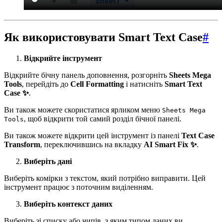
Як використовувати Smart Text Case
#
Відкрийте інструмент
Відкрийте бічну панель доповнення, розгорніть
Sheets Mega
Tools
, перейдіть до
Cell Formatting
і натисніть
Smart Text
Case ✨
.
Ви також можете скористатися ярликом меню
Sheets Mega
, щоб відкрити той самий розділ бічної панелі.
Tools
Ви також можете відкрити цей інструмент із панелі
Text Case
Transform
, переключившись на вкладку
AI Smart Fix ✨
.
Виберіть дані
Виберіть комірки з текстом, який потрібно виправити. Цей
інструмент працює з поточним виділенням.
Виберіть контекст даних
Виберіть зі списку або чипів, з яким типом даних ви