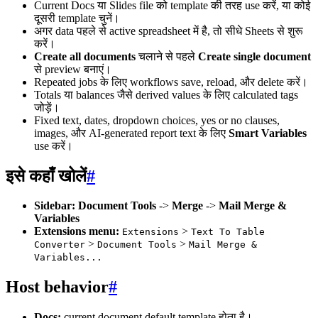
Current Docs या Slides file को template की तरह use करें, या कोई
दूसरी template चुनें।
अगर data पहले से active spreadsheet में है, तो सीधे Sheets से शुरू
करें।
Create all documents
चलाने से पहले
Create single document
से preview बनाएं।
Repeated jobs के लिए workflows save, reload, और delete करें।
Totals या balances जैसे derived values के लिए calculated tags
जोड़ें।
Fixed text, dates, dropdown choices, yes or no clauses,
images, और AI-generated report text के लिए
Smart Variables
use करें।
इसे कहाँ खोलें
#
Sidebar:
Document Tools
->
Merge
->
Mail Merge &
Variables
Extensions menu:
>
Extensions
Text To Table
>
>
Converter
Document Tools
Mail Merge &
Variables...
Host behavior
#
Docs:
current document default template होता है।