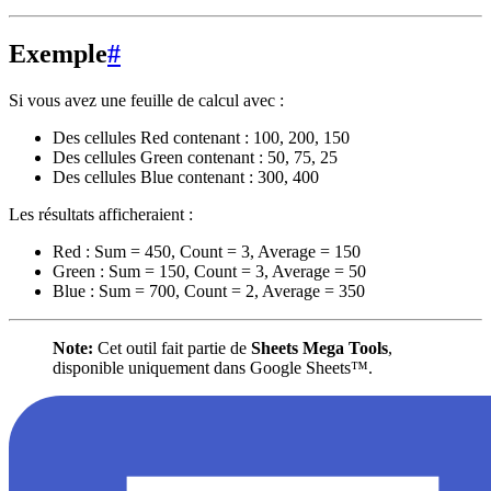
Exemple
#
Si vous avez une feuille de calcul avec :
Des cellules Red contenant : 100, 200, 150
Des cellules Green contenant : 50, 75, 25
Des cellules Blue contenant : 300, 400
Les résultats afficheraient :
Red : Sum = 450, Count = 3, Average = 150
Green : Sum = 150, Count = 3, Average = 50
Blue : Sum = 700, Count = 2, Average = 350
Note:
Cet outil fait partie de
Sheets Mega Tools
,
disponible uniquement dans Google Sheets™.