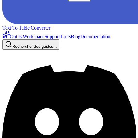
Text To Table Converter
Outils Workspace
Support
Tarifs
Blog
Documentation
Rechercher des guides...