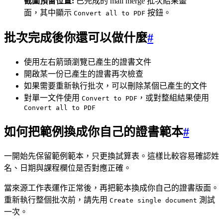
截圖預留位置:
已完成的 mail merge 批次結果畫
面，其中顯示
按鈕。
Convert all to PDF
批次完成後你還可以做什麼
#
使用左右箭頭瀏覽已產生的證書文件
開啟某一份已產生的證書再次檢查
如果需要重新執行批次，可以刪除某個已產生的文件
對單一文件使用
，或對整組結果使用
Convert to PDF
Convert all to PDF
如何把範例換成你自己的證書範本
#
一開始先保留範例範本，只更換試算表。這樣比較容易確認姓
名、日期與課程欄位是否對應正確。
當來源工作表運作正常後，再把範本換成你自己的證書版面。
重新執行整個批次前，請先用
測試
Create single document
一次。