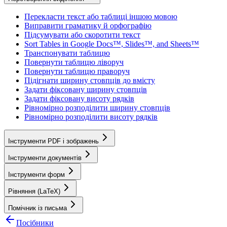
Перекласти текст або таблиці іншою мовою
Виправити граматику й орфографію
Підсумувати або скоротити текст
Sort Tables in Google Docs™, Slides™, and Sheets™
Транспонувати таблицю
Повернути таблицю ліворуч
Повернути таблицю праворуч
Підігнати ширину стовпців до вмісту
Задати фіксовану ширину стовпців
Задати фіксовану висоту рядків
Рівномірно розподілити ширину стовпців
Рівномірно розподілити висоту рядків
Інструменти PDF і зображень
Інструменти документів
Інструменти форм
Рівняння (LaTeX)
Помічник із письма
Посібники