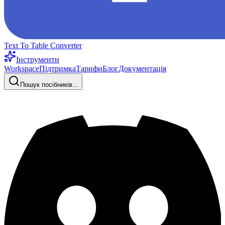
Text To Table Converter
Інструменти
Workspace
Підтримка
Тарифи
Блог
Документація
Пошук посібників...