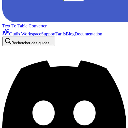
Text To Table Converter
Outils Workspace
Support
Tarifs
Blog
Documentation
Rechercher des guides...