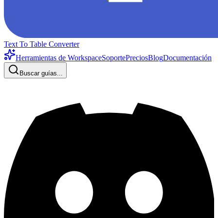
Text To Table Converter
Herramientas de Workspace
Soporte
Precios
Blog
Documentación
Buscar guías...