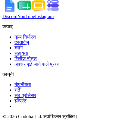
Discord
YouTube
Instagram
उत्पाद
मूल्य निर्धारण
दस्तावेज़
ब्लॉग
सहायता
रिलीज़ नोट्स
अक्सर पूछे जाने वाले प्रश्न
कानूनी
गोपनीयता
शर्तें
सब-प्रोसेसर
इम्प्रिंट
©
2026
Codoha Ltd.
सर्वाधिकार सुरक्षित।