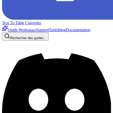
Text To Table Converter
Outils Workspace
Support
Tarifs
Blog
Documentation
Rechercher des guides...