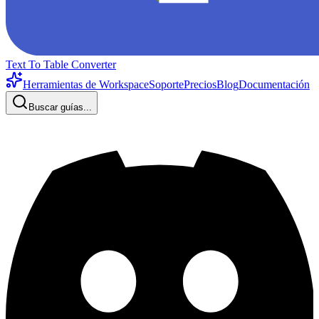
Text To Table Converter
Herramientas de Workspace
Soporte
Precios
Blog
Documentación
Buscar guías...