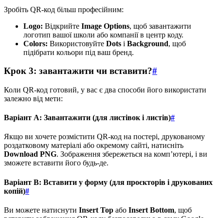
Зробіть QR-код більш професійним:
Logo:
Відкрийте
Image Options
, щоб завантажити
логотип вашої школи або компанії в центр коду.
Colors:
Використовуйте
Dots
і
Background
, щоб
підібрати кольори під ваш бренд.
Крок 3: завантажити чи вставити?
#
Коли QR-код готовий, у вас є два способи його використати
залежно від мети:
Варіант A: Завантажити (для листівок і листів)
#
Якщо ви хочете розмістити QR-код на постері, друкованому
роздатковому матеріалі або окремому сайті, натисніть
Download PNG
. Зображення збережеться на комп’ютері, і ви
зможете вставити його будь-де.
Варіант B: Вставити у форму (для проєкторів і друкованих
копій)
#
Ви можете натиснути
Insert Top
або
Insert Bottom
, щоб