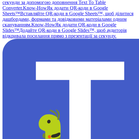
секунди за допомогою доповнення Text To Table
Converter.
Know-How
Як додати QR-коди в Google
Sheets™
Вставляйте QR-коди в Google Sheets™, щоб ділитися
дашбордами, формами та довідковими матеріалами одним
скануванням.
Know-How
Як додати QR-коди в Google
Slides™
Додайте QR-коди в Google Slides™, щоб аудиторія
відкривала посилання прямо з презентації за секунду.