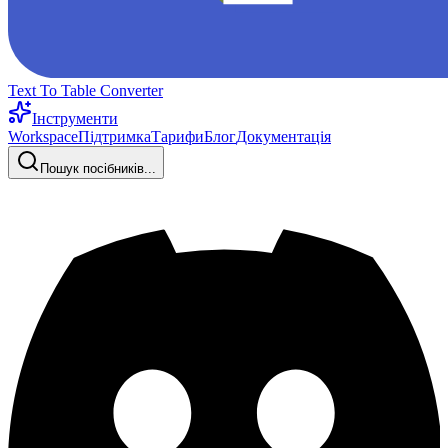
Text To Table Converter
Інструменти
Workspace
Підтримка
Тарифи
Блог
Документація
Пошук посібників...