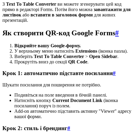
З
Text To Table Converter
ви можете згенерувати цей код
прямо в редакторі Forms. Потім його можна
завантажити для
листівок
або
вставити в заголовок форми
для живих
презентацій.
Як створити QR-код Google Forms
#
Відкрийте вашу Google-форму.
У верхньому меню натисніть
Extensions
(іконка пазла).
Виберіть
Text To Table Converter
>
Open Sidebar
.
Прокрутіть вниз до секції
QR Code
.
Крок 1: автоматично підставте посилання
#
Шукати посилання для поширення не потрібно.
Подивіться на поле введення в бічній панелі.
Натисніть кнопку
Current Document Link
(іконка
посилання) поруч із полем.
Add-on автоматично підставить активну "Viewer" адресу
вашої форми.
Крок 2: стиль і брендинг
#