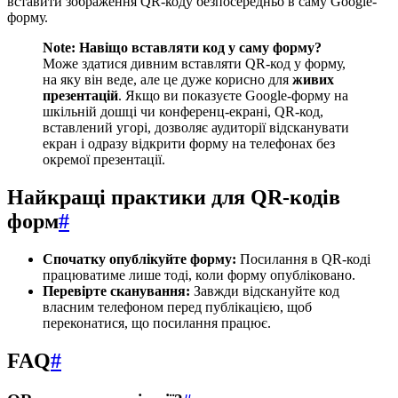
вставити зображення QR-коду безпосередньо в саму Google-
форму.
Note:
Навіщо вставляти код у саму форму?
Може здатися дивним вставляти QR-код у форму,
на яку він веде, але це дуже корисно для
живих
презентацій
. Якщо ви показуєте Google-форму на
шкільній дошці чи конференц-екрані, QR-код,
вставлений угорі, дозволяє аудиторії відсканувати
екран і одразу відкрити форму на телефонах без
окремої презентації.
Найкращі практики для QR-кодів
форм
#
Спочатку опублікуйте форму:
Посилання в QR-коді
працюватиме лише тоді, коли форму опубліковано.
Перевірте сканування:
Завжди відскануйте код
власним телефоном перед публікацією, щоб
переконатися, що посилання працює.
FAQ
#