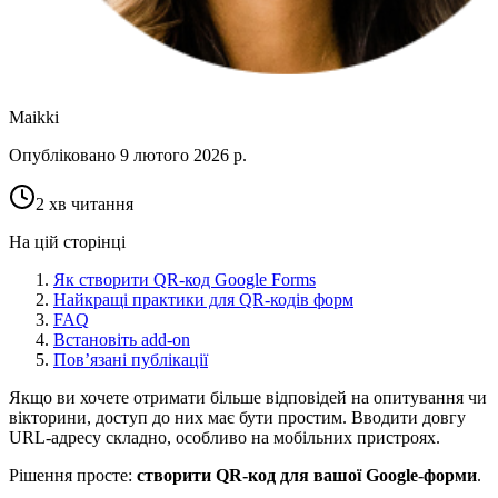
Maikki
Опубліковано
9 лютого 2026 р.
2 хв читання
На цій сторінці
Як створити QR-код Google Forms
Найкращі практики для QR-кодів форм
FAQ
Встановіть add-on
Пов’язані публікації
Якщо ви хочете отримати більше відповідей на опитування чи
вікторини, доступ до них має бути простим. Вводити довгу
URL-адресу складно, особливо на мобільних пристроях.
Рішення просте:
створити QR-код для вашої Google-форми
.