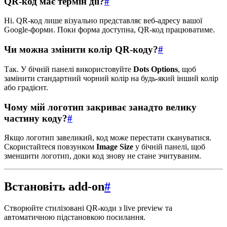
QR-код має термін дії?
#
Ні. QR-код лише візуально представляє веб-адресу вашої
Google-форми. Поки форма доступна, QR-код працюватиме.
Чи можна змінити колір QR-коду?
#
Так. У бічній панелі використовуйте
Dots Options
, щоб
замінити стандартний чорний колір на будь-який інший колір
або градієнт.
Чому мій логотип закриває занадто велику
частину коду?
#
Якщо логотип завеликий, код може перестати скануватися.
Скористайтеся повзунком
Image Size
у бічній панелі, щоб
зменшити логотип, доки код знову не стане зчитуваним.
Встановіть add-on
#
Створюйте стилізовані QR-коди з live preview та
автоматичною підстановкою посилання.