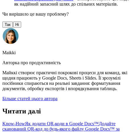
як надійний запасний шлях до спільних матеріалів.
Чи вирішило це вашу проблему?
Так
Ні
Maikki
Авторка про продуктивність
Майккі створює практичні покрокові процеси для команд, які
щодня працюють у Google Docs, Sheets і Slides. Її зрозумілі
посібники спираються на реальні завдання: форматування
документів, обробку експортів і впорядкування таблиць.
Більше статей цього автора
Читати далі
Know-How
Як додати QR-коди в Google Docs™
Додайте
сканований QR-код до будь-якого файлу Google Docs™ за