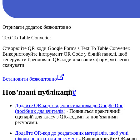
Отримати додаток безкоштовно
Text To Table Converter
Створюйте QR-коди Google Forms з Text To Table Converter:
Використовуйте інструмент QR Code у бічній панелі, щоб
генерувати брендовані QR-коди для ваших форм, які легко
сканувати.
Встановити безкоштовно
Пов’язані публікації
#
Додайте QR-код з відеопосиланням до Google Doc
(посібник для вчителів)
- Подивіться практичний
сценарій для класу з QR-кодами та пов’язаними
ресурсами.
Додайте QR-код до роздаткових матеріалів, щоб учні
ніколи не втратили документ
- Використовуйте QR-коди