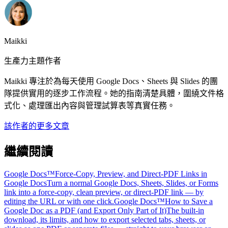
Maikki
生產力主題作者
Maikki 專注於為每天使用 Google Docs、Sheets 與 Slides 的團
隊提供實用的逐步工作流程。她的指南清楚具體，圍繞文件格
式化、處理匯出內容與管理試算表等真實任務。
該作者的更多文章
繼續閱讀
Google Docs™
Force-Copy, Preview, and Direct-PDF Links in
Google Docs
Turn a normal Google Docs, Sheets, Slides, or Forms
link into a force-copy, clean preview, or direct-PDF link — by
editing the URL or with one click.
Google Docs™
How to Save a
Google Doc as a PDF (and Export Only Part of It)
The built-in
download, its limits, and how to export selected tabs, sheets, or