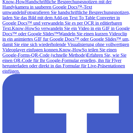
Know-How
Handschriftliche Besprechungsnotizen mit der
Handykamera in sauberen Google Docs™-Text
umwandeln
Fotografieren Sie handschriftliche Besprechungsnotizen,
laden Sie das Bild mit dem Add-on Text To Table Converter in
Google Docs™ und verwandeln Sie es per OCR in editierbaren
Text.
Know-How
So verwandeln Sie ein Video in ein GIF in Google
Docs™ oder Google Slides™
Wandeln Sie einen kurzen Videoclip
in ein animiertes GIF fur Google Docs™ oder Google Slides™ um,
damit Sie eine sich wiederholende Visualisierung ohne vollwertigen
Videoplayer einfugen konnen.
Know-How
So teilen Sie einen
Google-Forms-QR-Code (schnelle Methode)
Erfahren Sie, wie Sie
einen QR-Code für Ihr Google-Formular erstellen, ihn für Flyer
herunterladen oder direkt in das Formular für Live-Präsentationen
einfügen.