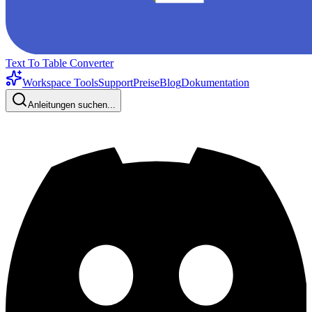
Text To Table Converter
Workspace Tools
Support
Preise
Blog
Dokumentation
Anleitungen suchen...